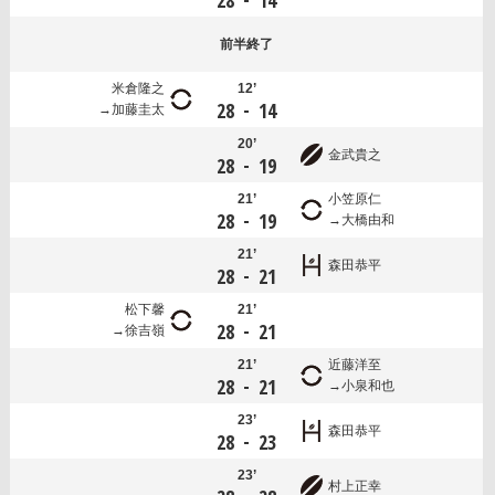
28
14
前半
終了
米倉隆之
12’
-
28
14
加藤圭太
20’
金武貴之
-
28
19
21’
小笠原仁
-
28
19
大橋由和
21’
森田恭平
-
28
21
松下馨
21’
-
28
21
徐吉嶺
21’
近藤洋至
-
28
21
小泉和也
23’
森田恭平
-
28
23
23’
村上正幸