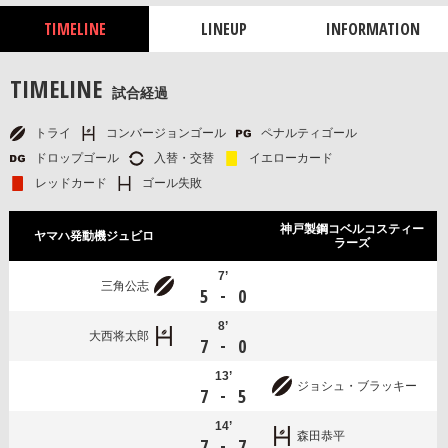
TIMELINE
LINEUP
INFORMATION
TIMELINE
試合経過
トライ
コンバージョンゴール
ペナルティゴール
ドロップゴール
入替・交替
イエローカード
レッドカード
ゴール失敗
神戸製鋼コベルコスティー
ヤマハ発動機ジュビロ
ラーズ
7’
三角公志
-
5
0
8’
大西将太郎
-
7
0
13’
ジョシュ・ブラッキー
-
7
5
14’
森田恭平
-
7
7