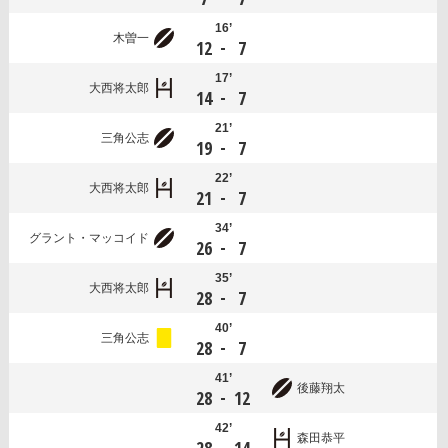
16’
木曽一
-
12
7
17’
大西将太郎
-
14
7
21’
三角公志
-
19
7
22’
大西将太郎
-
21
7
34’
グラント・マッコイド
-
26
7
35’
大西将太郎
-
28
7
40’
三角公志
-
28
7
41’
後藤翔太
-
28
12
42’
森田恭平
-