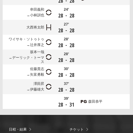
-
28
28
串田義和
24’
-
28
28
小林訓也
27’
大西将太郎
-
28
28
ワイサキ・ソトゥトゥ
28’
-
28
28
辻井厚之
坂本一哉
28’
デーリック・トーマ
-
28
28
ス
佐藤貴志
30’
-
28
28
矢富勇毅
澤田昇
37’
-
28
28
伊藤雄大
39’
森田恭平
-
28
31
日程・結果
チケット