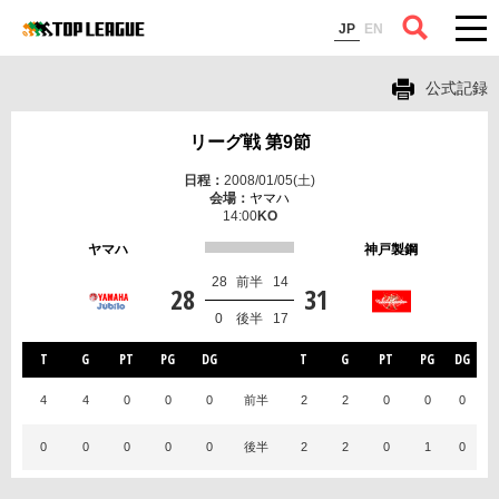
コラム
JP
EN
公式記録
リーグ戦 第9節
2008/01/05(土)
ヤマハ
14:00
ヤマハ
神戸製鋼
28
前半
14
28
31
0
後半
17
T
G
PT
PG
DG
T
G
PT
PG
DG
4
4
0
0
0
前半
2
2
0
0
0
0
0
0
0
0
後半
2
2
0
1
0