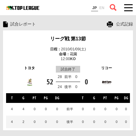
コラム
JP
EN
試合レポート
公式記録
リーグ戦 第13節
2010/01/09(土)
花園
12:00
トヨタ
リコー
試合終了
28
前半
0
52
0
24
後半
0
T
G
PT
PG
DG
T
G
PT
PG
DG
4
4
0
0
0
前半
0
0
0
0
0
4
2
0
0
0
後半
0
0
0
0
0