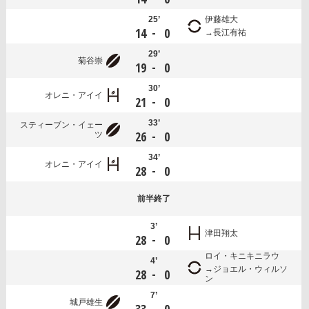
25’
伊藤雄大
-
14
0
長江有祐
29’
菊谷崇
-
19
0
30’
オレニ・アイイ
-
21
0
33’
スティーブン・イェー
-
26
0
ツ
34’
オレニ・アイイ
-
28
0
前半
終了
3’
津田翔太
-
28
0
ロイ・キニキニラウ
4’
ジョエル・ウィルソ
-
28
0
ン
7’
城戸雄生
-