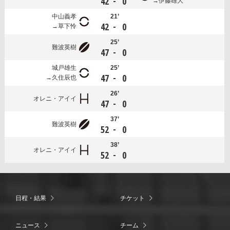
-
42
0
伊藤雄大
中山義孝
21’
-
42
0
草下怜
25’
難波英樹
-
47
0
城戸雄生
25’
-
47
0
久住辰也
26’
オレニ・アイイ
-
47
0
37’
難波英樹
-
52
0
38’
オレニ・アイイ
-
52
0
日程・結果
チケット
ニュース
チーム