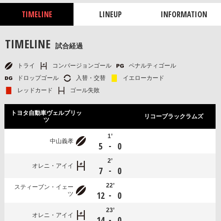
TIMELINE
LINEUP
INFORMATION
TIMELINE
試合経過
トライ
コンバージョンゴール
ペナルティゴール
ドロップゴール
入替・交替
イエローカード
レッドカード
ゴール失敗
トヨタ自動車ヴェルブリッ
リコーブラックラムズ
ツ
1’
中山義孝
-
5
0
2’
オレニ・アイイ
-
7
0
22’
スティーブン・イェー
-
12
0
ツ
23’
オレニ・アイイ
-
14
0