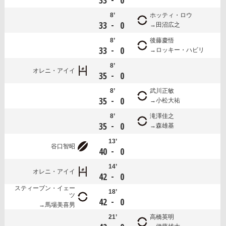
33
0
8’
ホッティ・ロウ
-
33
0
田沼広之
8’
後藤慶悟
-
33
0
ロッキー・ハビリ
8’
オレニ・アイイ
-
35
0
8’
武川正敏
-
35
0
小松大祐
8’
滝澤佳之
-
35
0
森雄基
13’
谷口智昭
-
40
0
14’
オレニ・アイイ
-
42
0
スティーブン・イェー
18’
ツ
-
42
0
馬場美喜男
21’
高橋英明