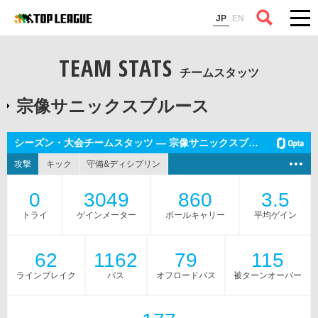
コラム
JP
EN
TEAM STATS
チームスタッツ
宗像サニックスブルース
シーズン・大会チームスタッツ — 宗像サニックスブルース
攻撃
キック
守備&ディシプリン
0
3049
860
3.5
トライ
ゲインメーター
ボールキャリー
平均ゲイン
62
1162
79
115
ラインブレイク
パス
オフロードパス
被ターンオーバー