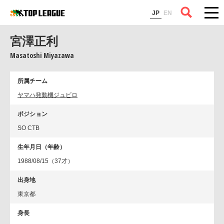
コラム
JP
EN
宮澤正利
Masatoshi Miyazawa
所属チーム
ヤマハ発動機ジュビロ
ポジション
SO CTB
生年月日（年齢）
1988/08/15（37才）
出身地
東京都
身長