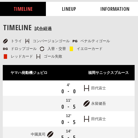
TIMELINE
LINEUP
INFORMATION
TIMELINE
試合経過
トライ
コンバージョンゴール
ペナルティゴール
ドロップゴール
入替・交替
イエローカード
レッドカード
ゴール失敗
ヤマハ発動機ジュビロ
福岡サニックスブルース
4’
田代宙士
-
0
0
11’
永留健吾
-
0
5
12’
田代宙士
-
0
5
14’
中園真司
-
5
5