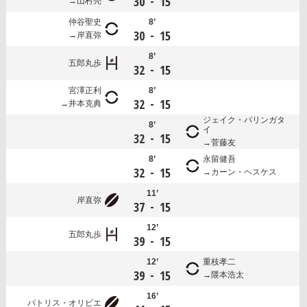
-
30
15
山村亮
仲谷聖史
8’
-
30
15
岸直弥
8’
五郎丸歩
-
32
15
宮澤正利
8’
-
32
15
井本克典
ジェイク・パリンガタ
8’
イ
-
32
15
菅藤友
8’
永留健吾
-
32
15
カーン・ヘスケス
11’
岸直弥
-
37
15
12’
五郎丸歩
-
39
15
12’
重枝孝二
-
39
15
隈本浩太
16’
パトリス・オリビエ