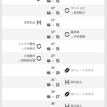
-
44
15
17’
マヘトゥビ
-
44
15
真羽闘力
17’
五郎丸歩
-
46
15
17’
藤原旭
-
46
15
天本俊輔
フォラウ愛世
27’
-
46
15
八木鉄兵
小池善行
27’
-
46
15
曽我部佳憲
31’
カーン・ヘスケス
-
46
20
31’
田代宙士
-
46
22
34’
カーン・ヘスケス
-
46
27
35’
田代宙士