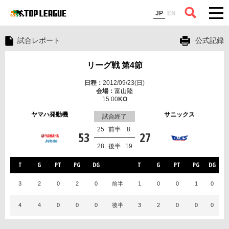
コラム
JP
EN
試合レポート
公式記録
リーグ戦 第4節
2012/09/23(日)
富山陸
15:00
ヤマハ発動機
サニックス
試合終了
25
前半
8
53
27
28
後半
19
T
G
PT
PG
DG
T
G
PT
PG
DG
3
2
0
2
0
前半
1
0
0
1
0
4
4
0
0
0
後半
3
2
0
0
0