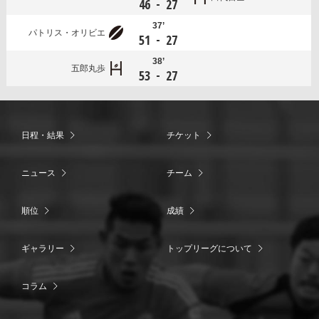
-
46
27
37’
パトリス・オリビエ
-
51
27
38’
五郎丸歩
-
53
27
日程・結果
チケット
ニュース
チーム
順位
成績
ギャラリー
トップリーグについて
コラム