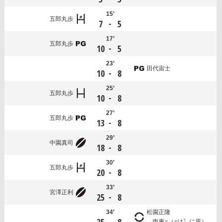
15’
五郎丸歩
-
7
5
17’
五郎丸歩
-
10
5
23’
田代宙士
-
10
8
25’
五郎丸歩
-
10
8
27’
五郎丸歩
-
13
8
29’
中園真司
-
18
8
30’
五郎丸歩
-
20
8
33’
宮澤正利
-
25
8
34’
松園正隆
-
申東○（○は冫に原）