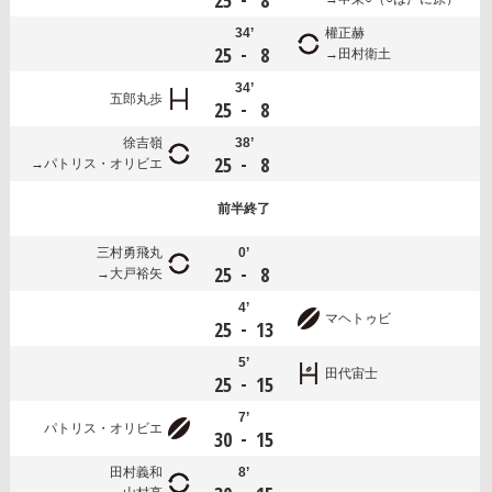
25
8
34’
權正赫
-
25
8
田村衛土
34’
五郎丸歩
-
25
8
徐吉嶺
38’
-
25
8
パトリス・オリビエ
前半
終了
三村勇飛丸
0’
-
25
8
大戸裕矢
4’
マヘトゥビ
-
25
13
5’
田代宙士
-
25
15
7’
パトリス・オリビエ
-
30
15
田村義和
8’