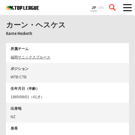
コラム
JP
EN
カーン・ヘスケス
Karne Hesketh
所属チーム
福岡サニックスブルース
ポジション
WTB CTB
生年月日（年齢）
1985/08/01（41才）
出身地
NZ
身長