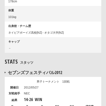
178cm
体重
101kg
出身校・チーム歴
ネイピアボーイズ高校[NZ] - オタゴ大学[NZ]
キャップ
－
STATS
スタッツ
セブンズフェスティバル2012
男子トーナメント 1回戦
2012/05/27
NEC
14
-
26
WIN