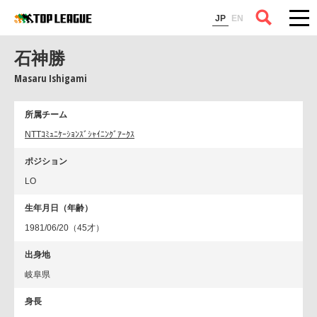
コラム
JP
EN
石神勝
Masaru Ishigami
所属チーム
NTTｺﾐｭﾆｹｰｼｮﾝｽﾞｼｬｲﾆﾝｸﾞｱｰｸｽ
ポジション
LO
生年月日（年齢）
1981/06/20（45才）
出身地
岐阜県
身長