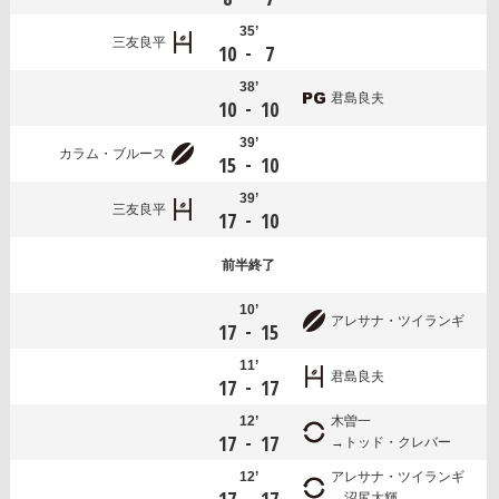
35’
三友良平
-
10
7
38’
君島良夫
-
10
10
39’
カラム・ブルース
-
15
10
39’
三友良平
-
17
10
前半
終了
10’
アレサナ・ツイランギ
-
17
15
11’
君島良夫
-
17
17
12’
木曽一
-
17
17
トッド・クレバー
12’
アレサナ・ツイランギ
-
沼尻大輝