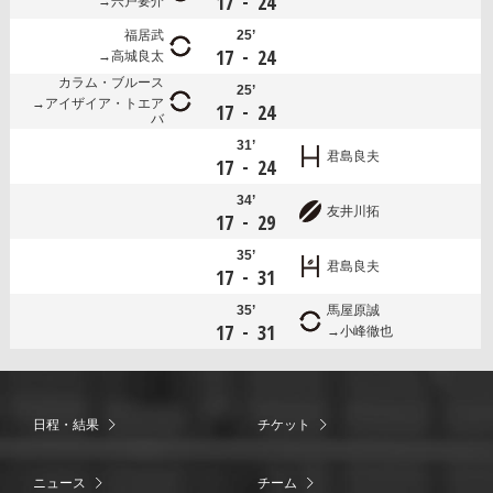
-
17
24
宍戸要介
福居武
25’
-
17
24
高城良太
カラム・ブルース
25’
アイザイア・トエア
-
17
24
バ
31’
君島良夫
-
17
24
34’
友井川拓
-
17
29
35’
君島良夫
-
17
31
35’
馬屋原誠
-
17
31
小峰徹也
日程・結果
チケット
ニュース
チーム