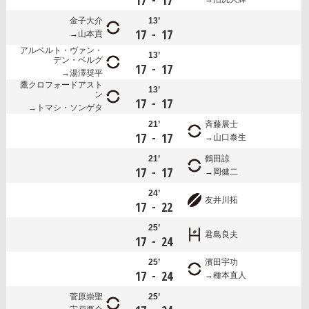
17
17
金子大介
13’
-
17
17
山本貢
アルベルト・ヴァン・
13’
デン・ベルグ
-
17
17
湯澤奨平
鷹クロフォードアスト
13’
ン
-
17
17
トマシ・ソンゲタ
21’
斉藤展士
-
17
17
山口泰生
21’
鶴田諒
-
17
17
岡健二
24’
友井川拓
-
17
22
25’
君島良夫
-
17
24
25’
濱田宇功
-
17
24
種本直人
菅原崇聖
25’