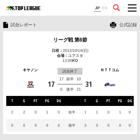
コラム
JP
EN
試合レポート
公式記録
リーグ戦 第6節
2012/10/14(日)
ユアスタ
13:00
キヤノン
ＮＴＴコム
試合終了
17
前半
10
17
31
0
後半
21
T
G
PT
PG
DG
T
G
PT
PG
DG
2
2
0
1
0
前半
1
1
0
1
0
0
0
0
0
0
後半
3
3
0
0
0