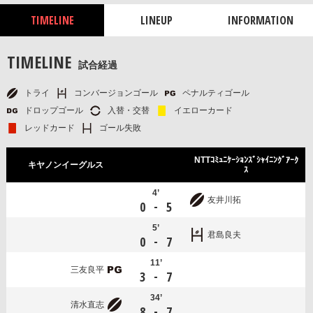
TIMELINE
LINEUP
INFORMATION
TIMELINE
試合経過
トライ
コンバージョンゴール
ペナルティゴール
ドロップゴール
入替・交替
イエローカード
レッドカード
ゴール失敗
NTTｺﾐｭﾆｹｰｼｮﾝｽﾞｼｬｲﾆﾝｸﾞｱｰｸ
キヤノンイーグルス
ｽ
4’
友井川拓
-
0
5
5’
君島良夫
-
0
7
11’
三友良平
-
3
7
34’
清水直志
-
8
7