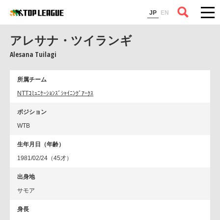
コラム
JP
EN
アレサナ・ツイランギ
Alesana Tuilagi
所属チーム
NTTｺﾐｭﾆｹｰｼｮﾝｽﾞｼｬｲﾆﾝｸﾞｱｰｸｽ
ポジション
WTB
生年月日（年齢）
1981/02/24（45才）
出身地
サモア
身長