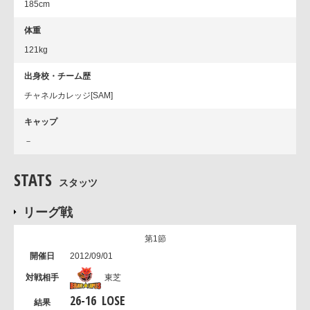
185cm
体重
121kg
出身校・チーム歴
チャネルカレッジ[SAM]
キャップ
－
STATS
スタッツ
リーグ戦
第1節
2012/09/01
東芝
26
-
16
LOSE