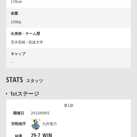
178cm
体重
100kg
出身校・チーム歴
茨木高校 - 筑波大学
キャップ
－
STATS
スタッツ
1stステージ
第1節
2013/09/01
九州電力
29
-
7
WIN