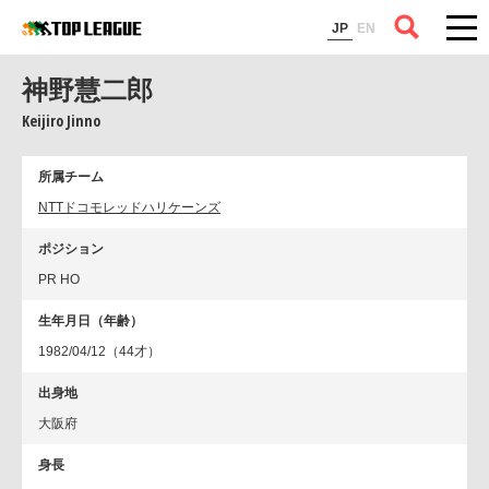
コラム
JP
EN
神野慧二郎
Keijiro Jinno
所属チーム
NTTドコモレッドハリケーンズ
ポジション
PR HO
生年月日（年齢）
1982/04/12（44才）
出身地
大阪府
身長