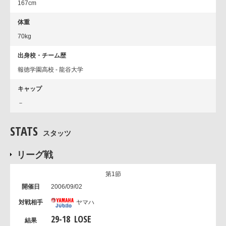
167cm
体重
70kg
出身校・チーム歴
報徳学園高校 - 龍谷大学
キャップ
－
STATS
スタッツ
リーグ戦
第1節
2006/09/02
ヤマハ
29
-
18
LOSE