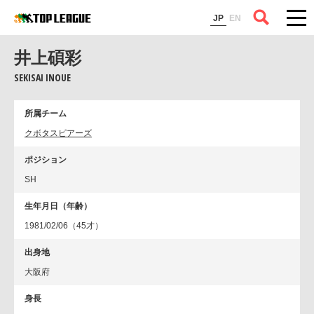
コラム
JP
EN
井上碩彩
SEKISAI INOUE
所属チーム
クボタスピアーズ
ポジション
SH
生年月日（年齢）
1981/02/06（45才）
出身地
大阪府
身長