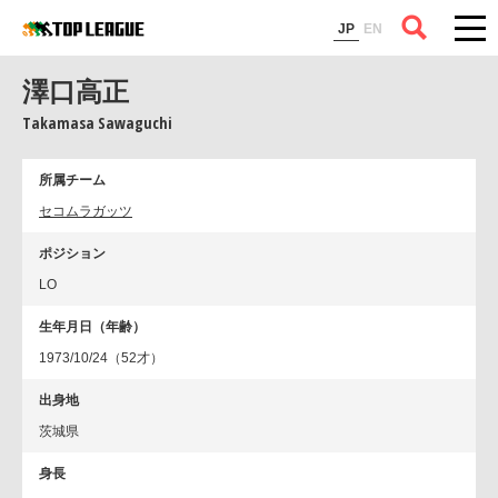
コラム
JP
EN
澤口高正
Takamasa Sawaguchi
所属チーム
セコムラガッツ
ポジション
LO
生年月日（年齢）
1973/10/24（52才）
出身地
茨城県
身長