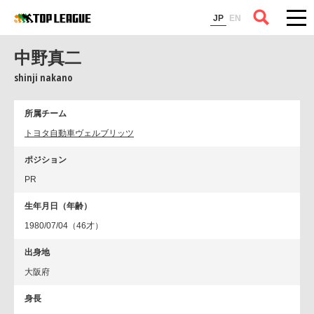
コラム
JP
EN
中野真二
shinji nakano
所属チーム
トヨタ自動車ヴェルブリッツ
ポジション
PR
生年月日（年齢）
1980/07/04（46才）
出身地
大阪府
身長