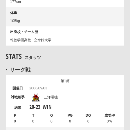
177cm
体重
105kg
出身校・チーム歴
報徳学園高校 - 立命館大学
STATS
スタッツ
リーグ戦
第1節
2006/09/03
三洋電機
20
-
23
WIN
0
0
0
0
0
0％