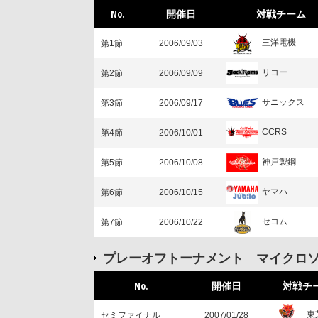
No.
開催日
対戦チーム
三洋電機
第1節
2006/09/03
リコー
第2節
2006/09/09
サニックス
第3節
2006/09/17
CCRS
第4節
2006/10/01
神戸製鋼
第5節
2006/10/08
ヤマハ
第6節
2006/10/15
セコム
第7節
2006/10/22
プレーオフトーナメント マイクロ
No.
開催日
対戦チ
東
セミファイナル
2007/01/28