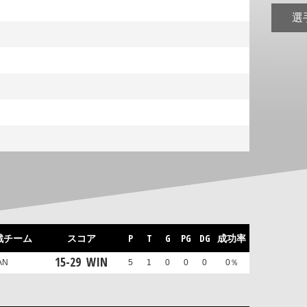
選
戦チーム
スコア
P
T
G
PG
DG
成功率
15
-
29
WIN
AN
5
1
0
0
0
0％