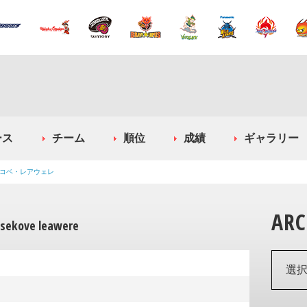
ース
チーム
順位
成績
ギャラリー
コベ・レアウェレ
ARC
sekove leawere
選