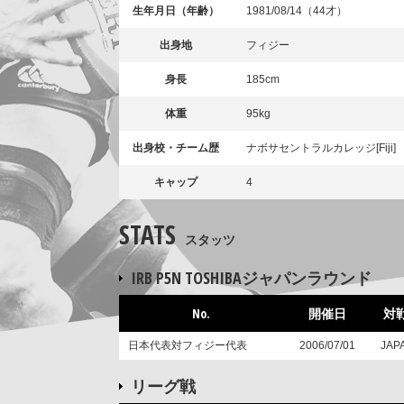
生年月日（年齢）
1981/08/14（44才）
出身地
フィジー
身長
185cm
体重
95kg
出身校・チーム歴
ナボサセントラルカレッジ[Fiji]
キャップ
4
STATS
スタッツ
IRB P5N TOSHIBAジャパンラウンド
No.
開催日
対
日本代表対フィジー代表
2006/07/01
JAP
リーグ戦