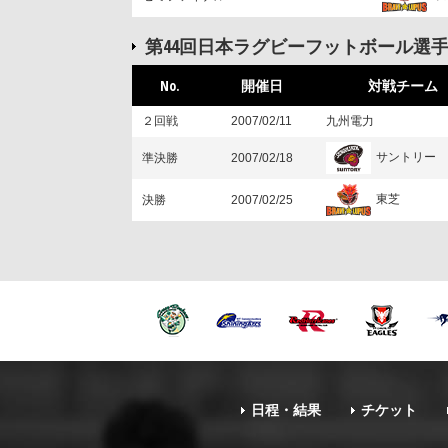
第44回日本ラグビーフットボール選
No.
開催日
対戦チーム
２回戦
2007/02/11
九州電力
サントリー
準決勝
2007/02/18
東芝
決勝
2007/02/25
日程・結果
チケット