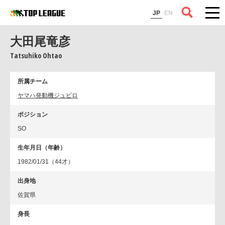
コラム
JP
EN
大田尾竜彦
Tatsuhiko Ohtao
所属チーム
ヤマハ発動機ジュビロ
ポジション
SO
生年月日（年齢）
1982/01/31（44才）
出身地
佐賀県
身長