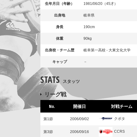
生年月日（年齢）
1981/06/20（45才）
出身地
岐阜県
身長
190cm
体重
90kg
出身校・チーム歴
岐阜第一高校 - 大東文化大学
キャップ
－
STATS
スタッツ
リーグ戦
No.
開催日
対戦チーム
クボタ
第1節
2006/09/02
CCRS
第3節
2006/09/16