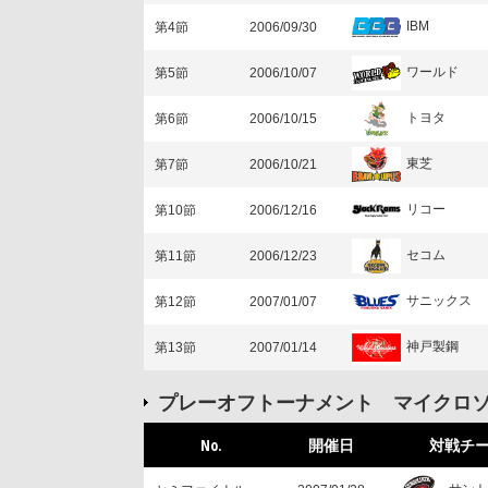
IBM
第4節
2006/09/30
ワールド
第5節
2006/10/07
トヨタ
第6節
2006/10/15
東芝
第7節
2006/10/21
リコー
第10節
2006/12/16
セコム
第11節
2006/12/23
サニックス
第12節
2007/01/07
神戸製鋼
第13節
2007/01/14
プレーオフトーナメント マイクロ
No.
開催日
対戦チ