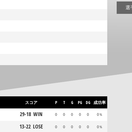
選
スコア
P
T
G
PG
DG
成功率
29
-
18
WIN
0
0
0
0
0
0％
13
-
22
LOSE
0
0
0
0
0
0％