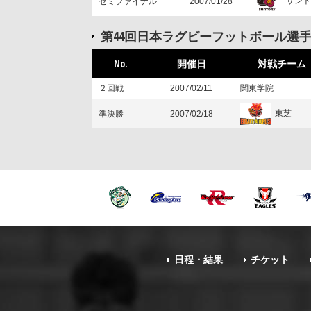
サント
セミファイナル
2007/01/28
第44回日本ラグビーフットボール選
No.
開催日
対戦チーム
２回戦
2007/02/11
関東学院
東芝
準決勝
2007/02/18
日程・結果
チケット