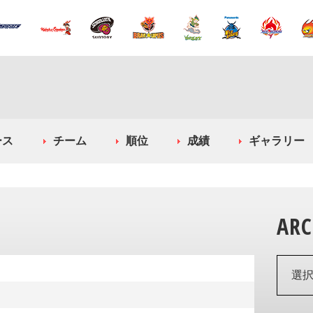
ース
チーム
順位
成績
ギャラリー
ARC
選