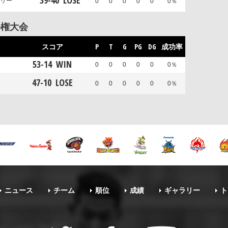
39
-
40
LOSE
リー
0
0
0
0
0
0％
手権大会
スコア
P
T
G
PG
DG
成功率
53
-
14
WIN
0
0
0
0
0
0％
47
-
10
LOSE
0
0
0
0
0
0％
ニュース
チーム
順位
成績
ギャラリー
ト