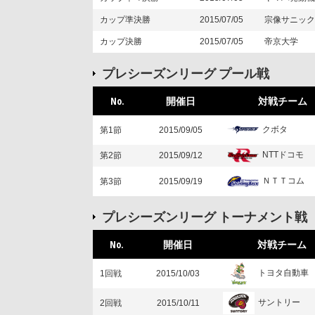
カップ準決勝
2015/07/05
宗像サニック
カップ決勝
2015/07/05
帝京大学
プレシーズンリーグ プール戦
No.
開催日
対戦チーム
クボタ
第1節
2015/09/05
NTTドコモ
第2節
2015/09/12
ＮＴＴコム
第3節
2015/09/19
プレシーズンリーグ トーナメント戦
No.
開催日
対戦チーム
トヨタ自動車
1回戦
2015/10/03
サントリー
2回戦
2015/10/11