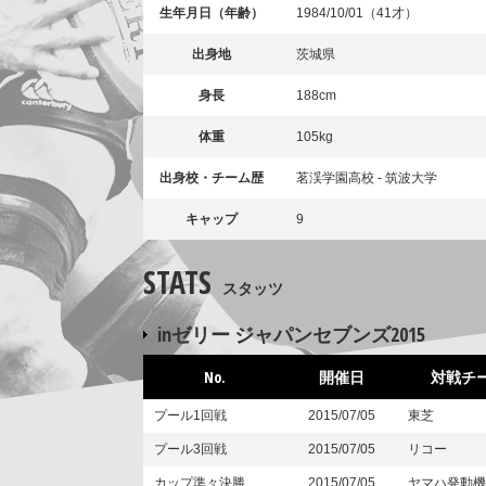
生年月日（年齢）
1984/10/01（41才）
出身地
茨城県
身長
188cm
体重
105kg
出身校・チーム歴
茗渓学園高校 - 筑波大学
キャップ
9
STATS
スタッツ
inゼリー ジャパンセブンズ2015
No.
開催日
対戦チ
プール1回戦
2015/07/05
東芝
プール3回戦
2015/07/05
リコー
カップ準々決勝
2015/07/05
ヤマハ発動機