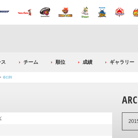
ース
チーム
順位
成績
ギャラリー
谷口到
ARC
ズ
20