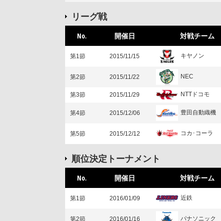
リーグ戦
No.
開催日
対戦チーム
キヤノン
第1節
2015/11/15
NEC
第2節
2015/11/22
NTTドコモ
第3節
2015/11/29
豊田自動織機
第4節
2015/12/06
コカ･コーラ
第5節
2015/12/12
順位決定トーナメント
No.
開催日
対戦チーム
近鉄
第1節
2016/01/09
パナソニック
第2節
2016/01/16