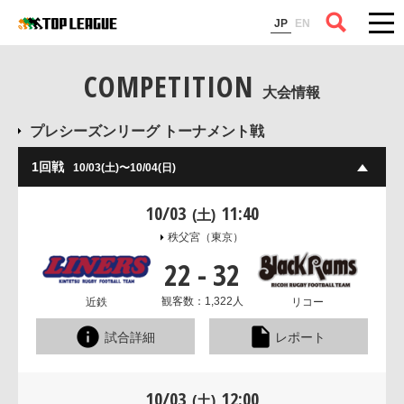
コラム
JP
EN
COMPETITION
大会情報
プレシーズンリーグ トーナメント戦
1回戦
10/03(土)〜10/04(日)
10/03
11:40
(土)
秩父宮
（東京）
22
-
32
観客数：1,322人
近鉄
リコー
試合詳細
レポート
10/03
12:00
(土)