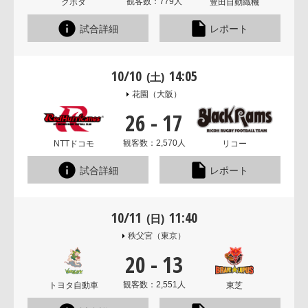
観客数：779人
クボタ
豊田自動織機
試合詳細
レポート
10/10
14:05
(土)
花園
（大阪）
26
-
17
観客数：2,570人
NTTドコモ
リコー
試合詳細
レポート
10/11
11:40
(日)
秩父宮
（東京）
20
-
13
観客数：2,551人
トヨタ自動車
東芝