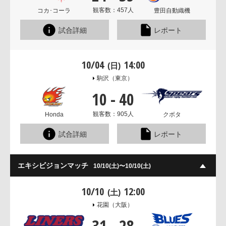
観客数：457人
コカ･コーラ
豊田自動織機
試合詳細
レポート
10/04
14:00
(日)
駒沢
（東京）
10
-
40
観客数：905人
Honda
クボタ
試合詳細
レポート
エキシビジョンマッチ
10/10(土)〜10/10(土)
10/10
12:00
(土)
花園
（大阪）
31
-
28