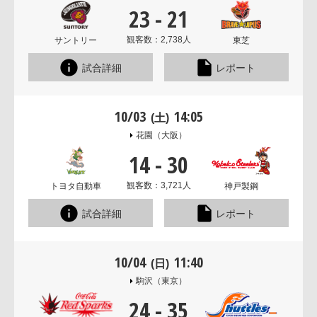
23
-
21
観客数：2,738人
サントリー
東芝
試合詳細
レポート
10/03
14:05
(土)
花園
（大阪）
14
-
30
観客数：3,721人
トヨタ自動車
神戸製鋼
試合詳細
レポート
10/04
11:40
(日)
駒沢
（東京）
24
-
35