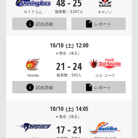
48
-
25
観客数：3,007人
ＮＴＴコム
キヤノン
試合詳細
レポート
10/10
12:00
(土)
熊谷
（埼玉）
21
-
24
観客数：560人
Honda
コカ･コーラ
試合詳細
レポート
10/10
14:05
(土)
熊谷
（埼玉）
17
-
21