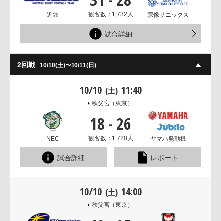
観客数：1,732人
近鉄
宗像サニックス
試合詳細
2回戦
10/10(土)〜10/11(日)
10/10
11:40
(土)
秩父宮
（東京）
18
-
26
観客数：1,720人
NEC
ヤマハ発動機
試合詳細
レポート
10/10
14:00
(土)
秩父宮
（東京）