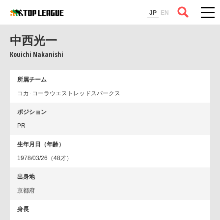
コラム
JP
EN
中西光一
Kouichi Nakanishi
所属チーム
コカ･コーラウエストレッドスパークス
ポジション
PR
生年月日（年齢）
1978/03/26（48才）
出身地
京都府
身長