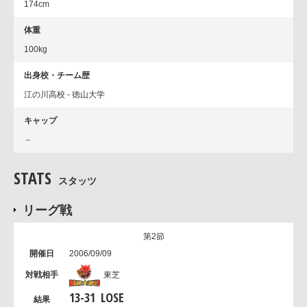
174cm
体重
100kg
出身校・チーム歴
江の川高校 - 徳山大学
キャップ
－
STATS
スタッツ
リーグ戦
第2節
2006/09/09
東芝
13
-
31
LOSE