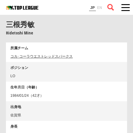
コラム
JP
EN
三根秀敏
Hidetoshi Mine
所属チーム
コカ･コーラウエストレッドスパークス
ポジション
LO
生年月日（年齢）
1984/01/24（42才）
出身地
佐賀県
身長