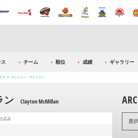
ース
チーム
順位
成績
ギャラリー
クス
クレイトン・マクミラン
ラン
ARC
Clayton McMillan
ークス
選