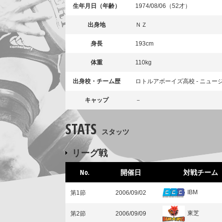
生年月日（年齢）
1974/08/06（52才）
出身地
ＮＺ
身長
193cm
体重
110kg
出身校・チーム歴
ロトルアボーイズ高校 - ニュー
キャップ
－
STATS
スタッツ
リーグ戦
No.
開催日
対戦チーム
IBM
第1節
2006/09/02
東芝
第2節
2006/09/09