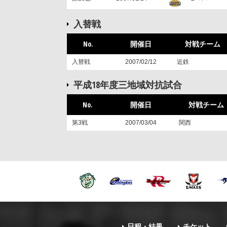
入替戦
No.
開催日
対戦チーム
入替戦
2007/02/12
近鉄
平成18年度三地域対抗試合
No.
開催日
対戦チーム
第3戦
2007/03/04
関西
日程・結果
チケット