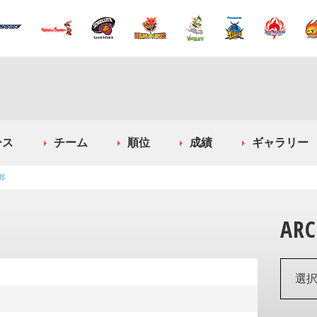
ース
チーム
順位
成績
ギャラリー
郎
ARC
a
選