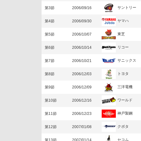
サントリー
第3節
2006/09/16
ヤマハ
第4節
2006/09/30
東芝
第5節
2006/10/07
リコー
第6節
2006/10/14
サニックス
第7節
2006/10/21
トヨタ
第8節
2006/12/03
三洋電機
第9節
2006/12/09
ワールド
第10節
2006/12/16
神戸製鋼
第11節
2006/12/23
クボタ
第12節
2007/01/08
セコム
第13節
2007/01/14