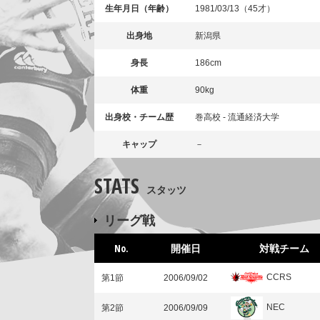
生年月日（年齢）
1981/03/13（45才）
出身地
新潟県
身長
186cm
体重
90kg
出身校・チーム歴
巻高校 - 流通経済大学
キャップ
－
STATS
スタッツ
リーグ戦
No.
開催日
対戦チーム
CCRS
第1節
2006/09/02
NEC
第2節
2006/09/09