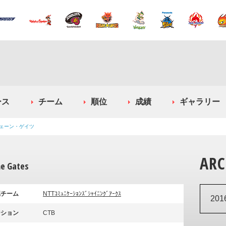
ース
チーム
順位
成績
ギャラリー
ェーン・ゲイツ
ARC
e Gates
属チーム
NTTｺﾐｭﾆｹｰｼｮﾝｽﾞｼｬｲﾆﾝｸﾞｱｰｸｽ
20
ジション
CTB