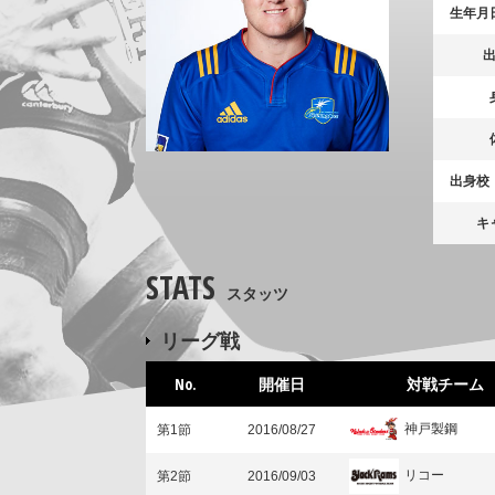
生年月
出身校
キ
STATS
スタッツ
リーグ戦
No.
開催日
対戦チーム
神戸製鋼
第1節
2016/08/27
リコー
第2節
2016/09/03