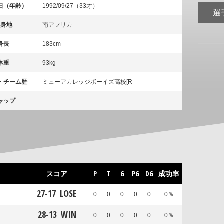
日（年齢）
1992/09/27（33才）
選
出身地
南アフリカ
身長
183cm
体重
93kg
・チーム歴
ミューアカレッジボーイズ高校[R
ャップ
－
スコア
P
T
G
PG
DG
成功率
27
-
17
LOSE
0
0
0
0
0
0％
28
-
13
WIN
0
0
0
0
0
0％