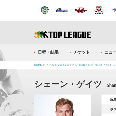
日程・結果
チケット
ニュ
HOME
チーム
2016-2017
NTTｺﾐｭﾆｹｰｼｮﾝｽﾞｼｬｲﾆﾝｸﾞｱｰｸｽ
シ
シェーン・ゲイツ
Shan
所
ポ