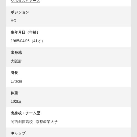
クボタスピアーズ
ポジション
HO
生年月日（年齢）
1985/04/05（41才）
出身地
大阪府
身長
173cm
体重
102kg
出身校・チーム歴
関西創価高校 - 京都産業大学
キャップ