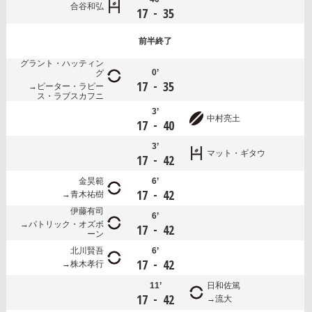
合谷和弘
-
17
35
前半
終了
グラント・ハッティン
0’
グ
-
17
35
ピーター・ラピー
ス・ラブスカフニ
3’
中村亮土
-
17
40
3’
マット・ギタウ
-
17
42
金昊範
6’
-
17
42
青木祐樹
伊藤有司
6’
パトリック・オズボ
-
17
42
ーン
北川賢吾
6’
-
17
42
株木孝行
11’
日和佐篤
-
17
42
流大