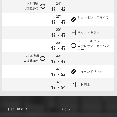
立川理道
24’
-
17
42
森脇秀幸
27’
ジョーダン・スマイラ
-
17
47
ー
29’
マット・ギタウ
-
17
47
マット・ギタウ
29’
デレック・カーペン
-
17
47
ター
杉本博昭
32’
-
17
47
後藤満久
37’
ツイヘンドリック
-
17
52
37’
中村亮土
-
17
54
日程・結果
チケット