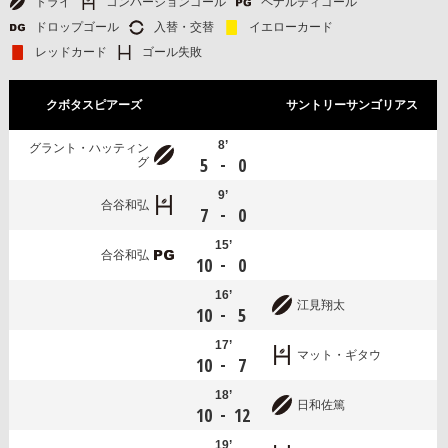
トライ
コンバージョンゴール
ペナルティゴール
ドロップゴール
入替・交替
イエローカード
レッドカード
ゴール失敗
クボタスピアーズ
サントリーサンゴリアス
8’
グラント・ハッティン
-
5
0
グ
9’
合谷和弘
-
7
0
15’
合谷和弘
-
10
0
16’
江見翔太
-
10
5
17’
マット・ギタウ
-
10
7
18’
日和佐篤
-
10
12
19’