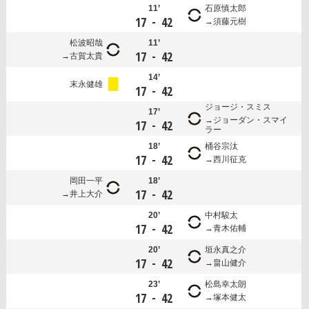
11’
石原慎太郎
-
17
42
須藤元樹
松波昭哉
11’
-
17
42
古賀太貴
14’
末永健雄
-
17
42
ジョージ・スミス
17’
ジョーダン・スマイ
-
17
42
ラー
18’
桶谷宗汰
-
17
42
西川征克
岡田一平
18’
-
17
42
井上大介
20’
中村駿太
-
17
42
青木佑輔
20’
垣永真之介
-
17
42
畠山健介
23’
松島幸太朗
-
17
42
塚本健太