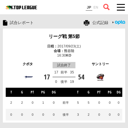
コラム
JP
EN
試合レポート
公式記録
リーグ戦 第5節
2017/09/23(土)
熊谷陸
16:30
クボタ
サントリー
試合終了
17
前半
35
17
54
0
後半
19
T
G
PT
PG
DG
T
G
PT
PG
DG
2
2
0
1
0
前半
5
5
0
0
0
0
0
0
0
0
後半
3
2
0
0
0