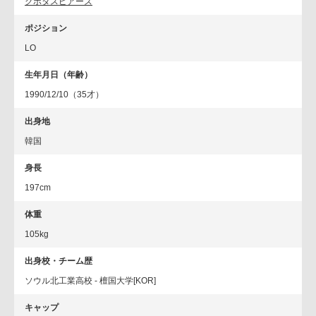
クボタスピアーズ
ポジション
LO
生年月日（年齢）
1990/12/10（35才）
出身地
韓国
身長
197cm
体重
105kg
出身校・チーム歴
ソウル北工業高校 - 檀国大学[KOR]
キャップ