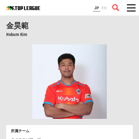
コラム
JP
EN
金昊範
Hobum Kim
所属チーム