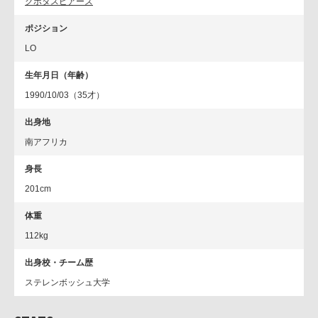
クボタスピアーズ
ポジション
LO
生年月日（年齢）
1990/10/03（35才）
出身地
南アフリカ
身長
201cm
体重
112kg
出身校・チーム歴
ステレンボッシュ大学