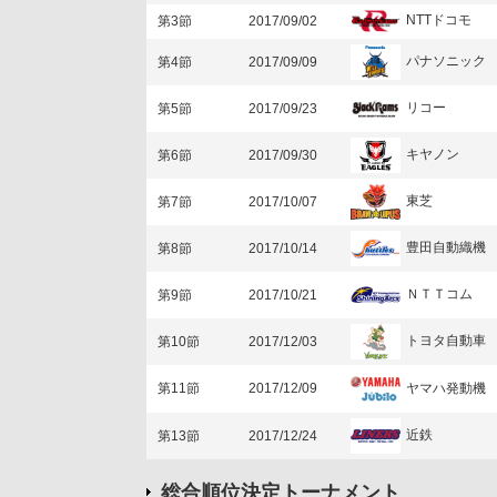
NTTドコモ
第3節
2017/09/02
パナソニック
第4節
2017/09/09
リコー
第5節
2017/09/23
キヤノン
第6節
2017/09/30
東芝
第7節
2017/10/07
豊田自動織機
第8節
2017/10/14
ＮＴＴコム
第9節
2017/10/21
トヨタ自動車
第10節
2017/12/03
ヤマハ発動機
第11節
2017/12/09
近鉄
第13節
2017/12/24
総合順位決定トーナメント