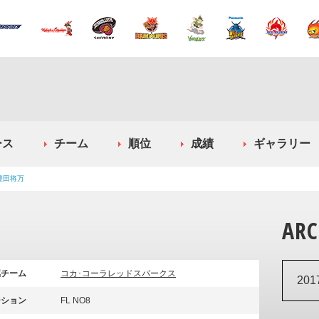
ース
チーム
順位
成績
ギャラリー
豊田将万
ARC
属チーム
コカ･コーラレッドスパークス
20
ジション
FL NO8