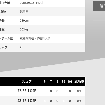
日（年齢）
1986/05/15（40才）
選
出身地
福岡県
身長
189cm
体重
103kg
・チーム歴
東福岡高校 - 早稲田大学
ャップ
9
スコア
P
T
G
PG
DG
成功率
22
-
38
LOSE
ス
0
0
0
0
0
0％
48
-
12
LOSE
0
0
0
0
0
0％