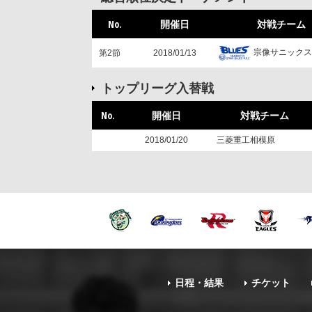
No.
開催日
対戦チーム
宗像サニックス
第2節
2018/01/13
トップリーグ入替戦
No.
開催日
対戦チーム
2018/01/20
三菱重工相模原
日程・結果
チケット