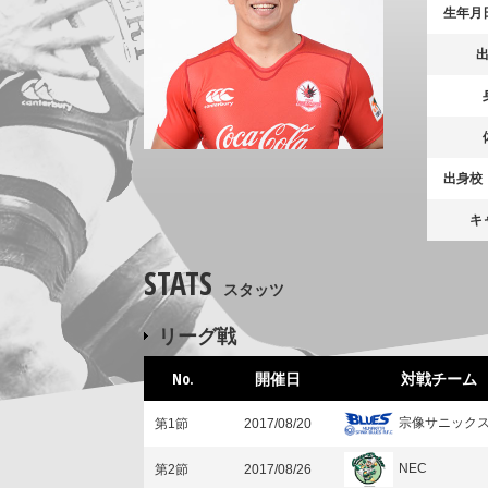
生年月
出身校
キ
STATS
スタッツ
リーグ戦
No.
開催日
対戦チーム
宗像サニック
第1節
2017/08/20
NEC
第2節
2017/08/26