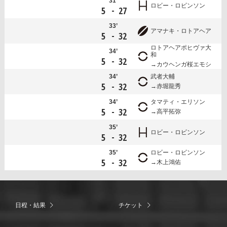
31’
ロビー・ロビンソン
-
5
27
33’
アマナキ・ロトアヘア
-
5
32
ロトアヘアポヒヴァ大
34’
和
-
5
32
カウヘンガ桜エモシ
34’
武者大輔
-
5
32
赤堀龍秀
34’
タマティ・エリソン
-
5
32
高平拓弥
35’
ロビー・ロビンソン
-
5
32
35’
ロビー・ロビンソン
-
5
32
木上鴻佑
日程・結果
チケット