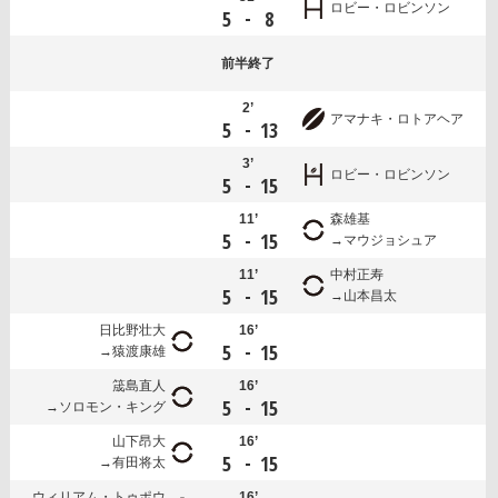
ロビー・ロビンソン
-
5
8
前半
終了
2’
アマナキ・ロトアヘア
-
5
13
3’
ロビー・ロビンソン
-
5
15
11’
森雄基
-
5
15
マウジョシュア
11’
中村正寿
-
5
15
山本昌太
日比野壮大
16’
-
5
15
猿渡康雄
筬島直人
16’
-
5
15
ソロモン・キング
山下昂大
16’
-
5
15
有田将太
ウィリアム・トゥポウ
16’