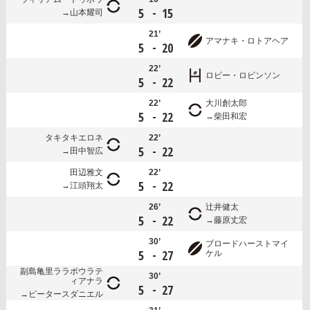
-
5
15
山本耀司
21’
アマナキ・ロトアヘア
-
5
20
22’
ロビー・ロビンソン
-
5
22
22’
大川創太郎
-
5
22
柴田和宏
タキタキエロネ
22’
-
5
22
田中智広
田辺雅文
22’
-
5
22
江頭翔太
26’
辻井健太
-
5
22
藤原丈宏
30’
ブロードハーストマイ
-
5
27
ケル
副島亀里ララボウラテ
30’
ィアナラ
-
5
27
ピータースダニエル