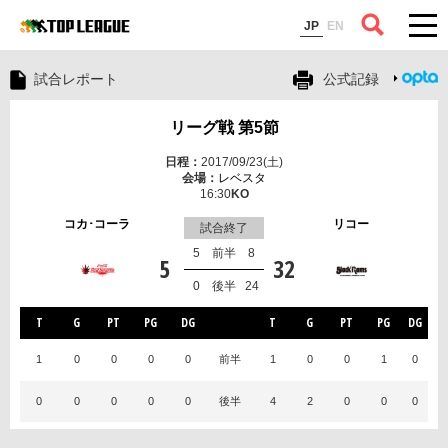
コラム
JP
EN
試合レポート
公式記録
リーグ戦 第5節
2017/09/23(土)
レベスタ
16:30
コカ･コーラ
リコー
試合終了
5
前半
8
5
32
0
後半
24
T
G
PT
PG
DG
T
G
PT
PG
DG
1
0
0
0
0
前半
1
0
0
1
0
0
0
0
0
0
後半
4
2
0
0
0