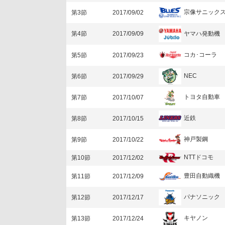
宗像サニック
第3節
2017/09/02
ヤマハ発動機
第4節
2017/09/09
コカ･コーラ
第5節
2017/09/23
NEC
第6節
2017/09/29
トヨタ自動車
第7節
2017/10/07
近鉄
第8節
2017/10/15
神戸製鋼
第9節
2017/10/22
NTTドコモ
第10節
2017/12/02
豊田自動織機
第11節
2017/12/09
パナソニック
第12節
2017/12/17
キヤノン
第13節
2017/12/24