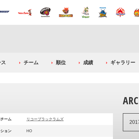
ース
チーム
順位
成績
ギャラリー
ARC
属チーム
リコーブラックラムズ
20
ジション
HO