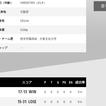
日（年齢）
1985/07/05（41才）
選
出身地
大阪府
身長
181cm
体重
111kg
・チーム歴
啓光学園高校 - 大東文化大学
ャップ
－
スコア
P
T
G
PG
DG
成功率
17
-
13
WIN
0
0
0
0
0
0％
15
-
31
LOSE
0
0
0
0
0
0％