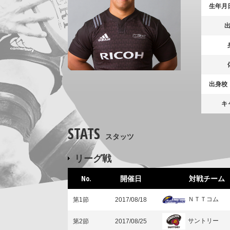
生年月
出身校
キ
STATS
スタッツ
リーグ戦
No.
開催日
対戦チーム
ＮＴＴコム
第1節
2017/08/18
サントリー
第2節
2017/08/25