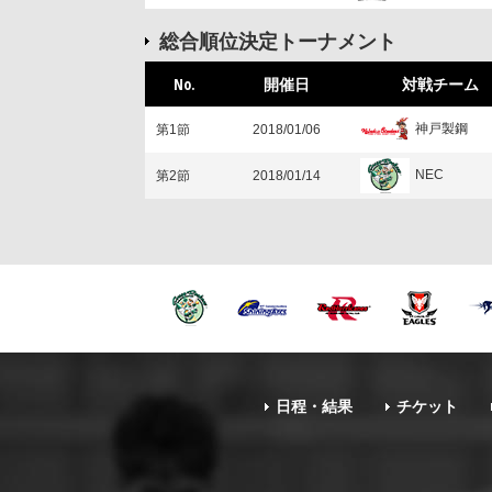
総合順位決定トーナメント
No.
開催日
対戦チーム
神戸製鋼
第1節
2018/01/06
NEC
第2節
2018/01/14
日程・結果
チケット