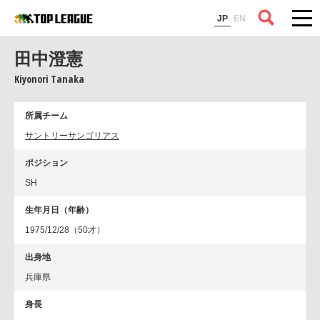
コラム
JP
EN
田中澄憲
Kiyonori Tanaka
所属チーム
サントリーサンゴリアス
ポジション
SH
生年月日（年齢）
1975/12/28（50才）
出身地
兵庫県
身長