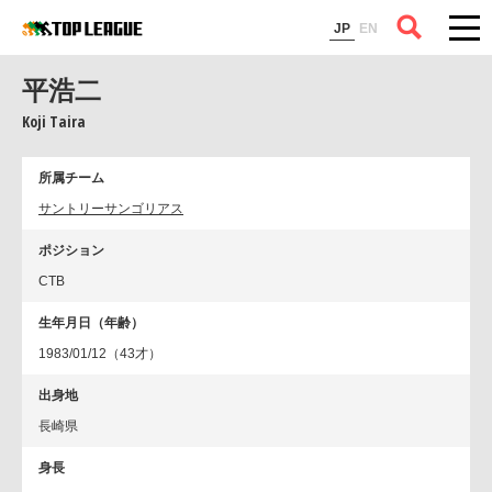
コラム
JP
EN
平浩二
Koji Taira
所属チーム
サントリーサンゴリアス
ポジション
CTB
生年月日（年齢）
1983/01/12（43才）
出身地
長崎県
身長