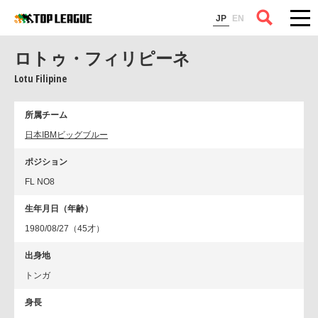
コラム
JP
EN
ロトゥ・フィリピーネ
Lotu Filipine
所属チーム
日本IBMビッグブルー
ポジション
FL NO8
生年月日（年齢）
1980/08/27（45才）
出身地
トンガ
身長