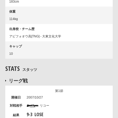
183cm
体重
114kg
出身校・チーム歴
アピフォオウ高[TNG] - 大東文化大学
キャップ
10
STATS
スタッツ
リーグ戦
第1節
2007/10/27
リコー
9
-
3
LOSE