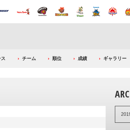
ース
チーム
順位
成績
ギャラリー
ARC
20