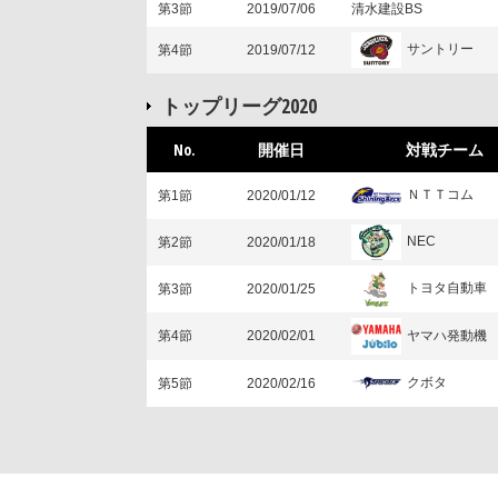
第3節
2019/07/06
清水建設BS
サントリー
第4節
2019/07/12
トップリーグ2020
No.
開催日
対戦チーム
ＮＴＴコム
第1節
2020/01/12
NEC
第2節
2020/01/18
トヨタ自動車
第3節
2020/01/25
ヤマハ発動機
第4節
2020/02/01
クボタ
第5節
2020/02/16