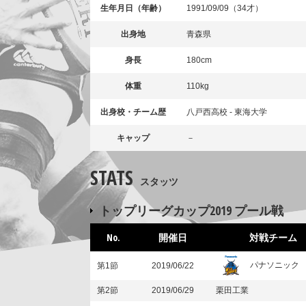
生年月日（年齢）
1991/09/09（34才）
出身地
青森県
身長
180cm
体重
110kg
出身校・チーム歴
八戸西高校 - 東海大学
キャップ
－
STATS
スタッツ
トップリーグカップ2019 プール戦
No.
開催日
対戦チーム
パナソニック
第1節
2019/06/22
第2節
2019/06/29
栗田工業