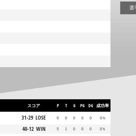
選
スコア
P
T
G
PG
DG
成功率
31
-
29
LOSE
0
0
0
0
0
0％
40
-
12
WIN
5
1
0
0
0
0％