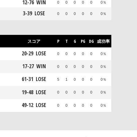
12
-
76
WIN
0
0
0
0
0
0％
3
-
39
LOSE
0
0
0
0
0
0％
スコア
P
T
G
PG
DG
成功率
20
-
29
LOSE
0
0
0
0
0
0％
17
-
27
WIN
0
0
0
0
0
0％
61
-
31
LOSE
5
1
0
0
0
0％
19
-
48
LOSE
0
0
0
0
0
0％
49
-
12
LOSE
0
0
0
0
0
0％