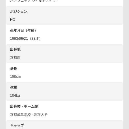
パナソニック ワイルドナイツ
ポジション
HO
生年月日（年齢）
1993/06/21（33才）
出身地
京都府
身長
180cm
体重
104kg
出身校・チーム歴
京都成章高校 - 帝京大学
キャップ