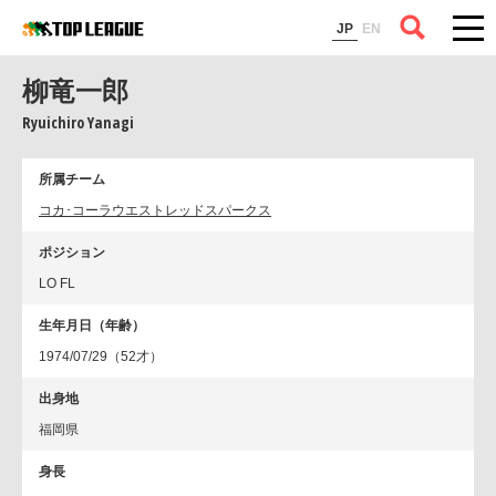
コラム
JP
EN
柳竜一郎
Ryuichiro Yanagi
所属チーム
コカ･コーラウエストレッドスパークス
ポジション
LO FL
生年月日（年齢）
1974/07/29（52才）
出身地
福岡県
身長