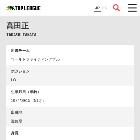
コラム
JP
EN
高田正
TADASHI TAKATA
所属チーム
ワールドファイティングブル
ポジション
LO
生年月日（年齢）
1974/09/15（51才）
出身地
滋賀県
身長