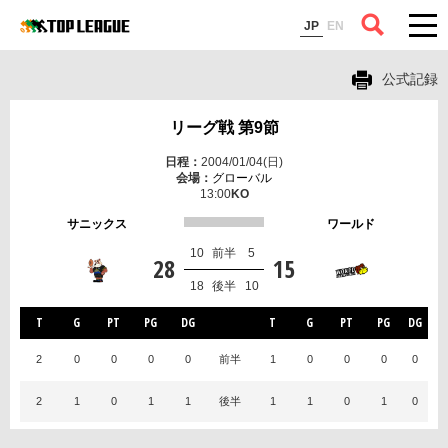
コラム
JP
EN
公式記録
リーグ戦 第9節
2004/01/04(日)
グローバル
13:00
サニックス
ワールド
10
前半
5
28
15
18
後半
10
T
G
PT
PG
DG
T
G
PT
PG
DG
2
0
0
0
0
前半
1
0
0
0
0
2
1
0
1
1
後半
1
1
0
1
0