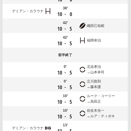
38’
デミアン・カラウナ
-
10
0
42’
織田己知範
-
10
5
42’
福岡幸治
-
10
5
前半
終了
0’
北迫孝治
-
10
5
山本幸司
0’
立川政則
-
10
5
藤本護
10’
ルーク・コーリー
-
10
5
高田正
10’
佐佐木光一
-
10
5
ルア・ティポキ
13’
デミアン・カラウナ
-