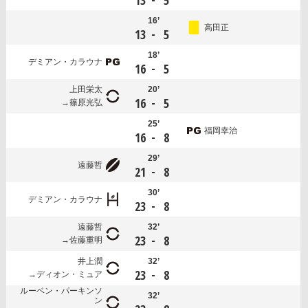
13
5
16’
高田正
-
13
5
18’
デミアン・カラウナ
-
16
5
上田栄太
20’
-
16
5
篠原光弘
25’
福岡幸治
-
16
8
29’
遠藤哲
-
21
8
30’
デミアン・カラウナ
-
23
8
遠藤哲
32’
-
23
8
佐藤重明
井上潤
32’
-
23
8
ディオン・ミュア
ルーベン・パーキンソ
32’
ン