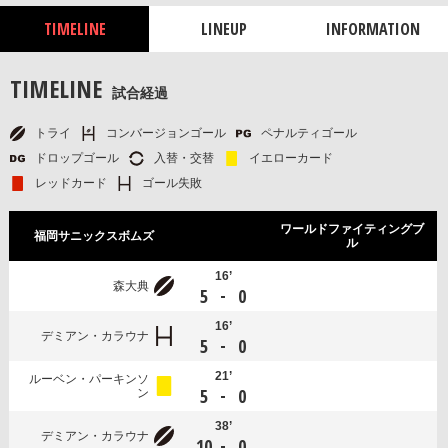
TIMELINE
LINEUP
INFORMATION
TIMELINE
試合経過
トライ
コンバージョンゴール
ペナルティゴール
ドロップゴール
入替・交替
イエローカード
レッドカード
ゴール失敗
ワールドファイティングブ
福岡サニックスボムズ
ル
16’
森大典
-
5
0
16’
デミアン・カラウナ
-
5
0
21’
ルーベン・パーキンソ
-
5
0
ン
38’
デミアン・カラウナ
-
10
0