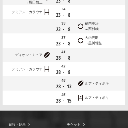
-
23
8
堀田雄三
34’
デミアン・カラウナ
-
23
8
35’
福岡幸治
-
23
8
西村哉
37’
大内亮助
-
23
8
黒川雅弘
41’
ディオン・ミュア
-
28
8
42’
デミアン・カラウナ
-
28
8
45’
ルア・ティポキ
-
28
13
45’
ルア・ティポキ
-
28
15
日程・結果
チケット