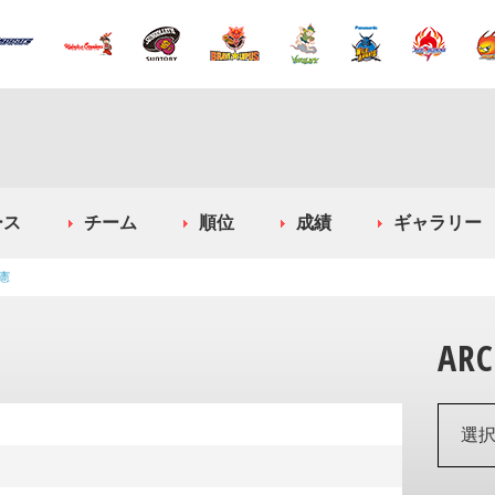
ース
チーム
順位
成績
ギャラリー
憲
ARC
選