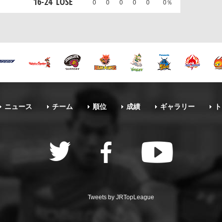
16
-
24
LOSE
0
0
0
0
0
0％
ニュース
チーム
順位
成績
ギャラリー
ト
Tweets by JRTopLeague