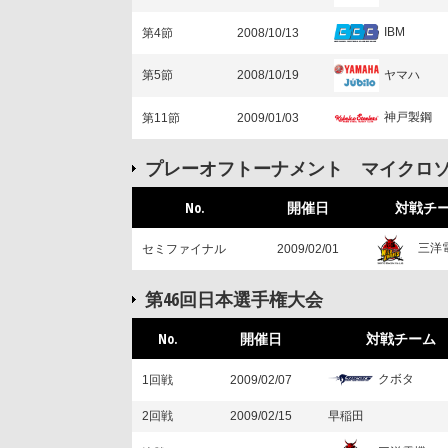
IBM
第4節
2008/10/13
ヤマハ
第5節
2008/10/19
神戸製鋼
第11節
2009/01/03
プレーオフトーナメント マイクロ
No.
開催日
対戦チ
三洋
セミファイナル
2009/02/01
第46回日本選手権大会
No.
開催日
対戦チーム
クボタ
1回戦
2009/02/07
2回戦
2009/02/15
早稲田