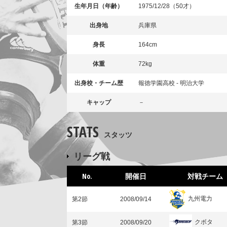
生年月日（年齢）
1975/12/28（50才）
出身地
兵庫県
身長
164cm
体重
72kg
出身校・チーム歴
報徳学園高校 - 明治大学
キャップ
－
STATS
スタッツ
リーグ戦
No.
開催日
対戦チーム
九州電力
第2節
2008/09/14
クボタ
第3節
2008/09/20