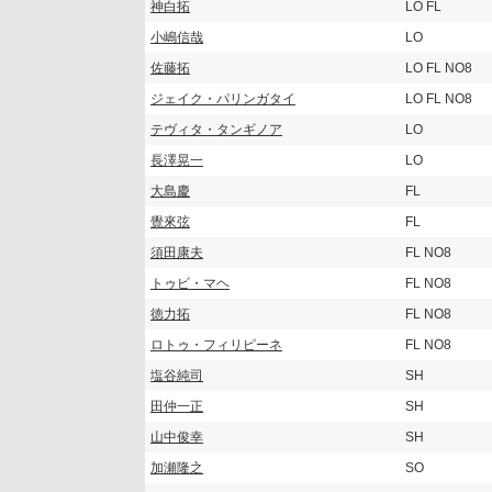
神白拓
LO FL
小嶋信哉
LO
佐藤拓
LO FL NO8
ジェイク・パリンガタイ
LO FL NO8
テヴィタ・タンギノア
LO
長澤晃一
LO
大島慶
FL
覺來弦
FL
須田康夫
FL NO8
トゥビ・マヘ
FL NO8
徳力拓
FL NO8
ロトゥ・フィリピーネ
FL NO8
塩谷純司
SH
田仲一正
SH
山中俊幸
SH
加瀬隆之
SO