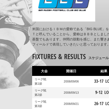
米国におけるＩＢＭの愛称である「BIG BLUE
Ｔと呼んでいることから、愛称はＢＢＢとしまし
基盤でもあります。仲間の鼓動を感じ、また響き
フィールドで表現していきたいと思っております
FIXTURES & RESULTS
スケジュール
大会
開催日
結果
リーグ戦
33
-
17
L
2008/09/06
第1節
リーグ戦
9
-
12
LO
2008/09/13
第2節
リーグ戦
26
-
17
L
2008/09/21
第3節