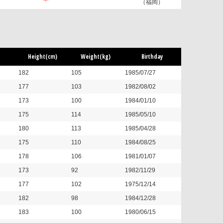
（福岡）
Height(cm)
Weight(kg)
Birthday
182
105
1985/07/27
177
103
1982/08/02
173
100
1984/01/10
175
114
1985/05/10
180
113
1985/04/28
175
110
1984/08/25
178
106
1981/01/07
173
92
1982/11/29
177
102
1975/12/14
182
98
1984/12/28
183
100
1980/06/15