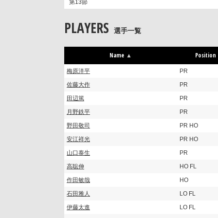
第13節
PLAYERS
選手一覧
Name
Position
梅原洋平
PR
佐藤大作
PR
田辺篤
PR
月野鉄平
PR
野田敬司
PR HO
安江祥光
PR HO
山口泰生
PR
高聡伸
HO FL
作田敏哉
HO
石田雅人
LO FL
伊藤太進
LO FL