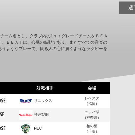
選
」をチーム名とし、クラブ内の1ｓｔグレードチームをＢＥＡ
た。ＢＥＡＴは、心臓の鼓動であり、またすべての音楽の
あうようなプレーで、観る人の心に届くようなラグビーを
。
対戦相手
会場
レベスタ
OSE
サニックス
（福岡）
ニッパ球
SE
神戸製鋼
（神奈川）
柏の葉
OSE
NEC
（千葉）