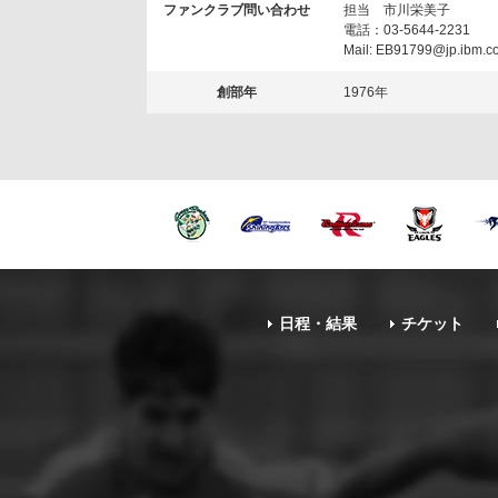
ファンクラブ問い合わせ
担当 市川栄美子
電話：03-5644-2231
Mail: EB91799@jp.ibm.c
創部年
1976年
日程・結果
チケット