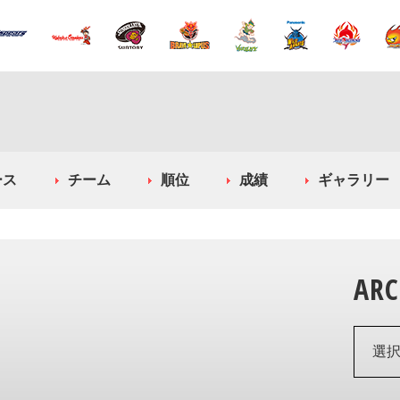
ース
チーム
順位
成績
ギャラリー
ARC
選