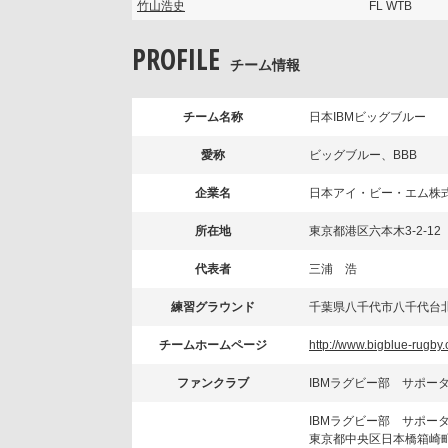
竹山浩史
FL WTB
PROFILE
チーム情報
チーム名称
日本IBMビッグブルー
愛称
ビッグブルー、BBB
企業名
日本アイ・ビー・エム株
所在地
東京都港区六本木3-2-12
代表者
三浦 浩
練習グラウンド
千葉県八千代市八千代台北1
チームホームページ
http://www.bigblue-rugby
ファンクラブ
IBMラグビー部 サポー
IBMラグビー部 サポー
東京都中央区日本橋箱崎町1