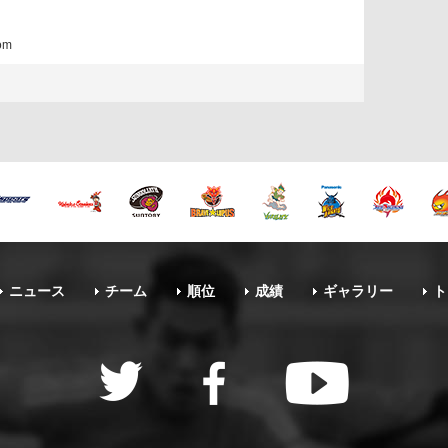
om
ニュース
チーム
順位
成績
ギャラリー
ト