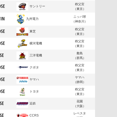
秩父宮
OSE
サントリー
（東京）
ニッパ球
IN
九州電力
（神奈川）
秩父宮
OSE
東芝
（東京）
秩父宮
OSE
横河電機
（東京）
敷島
SE
三洋電機
（群馬）
秩父宮
OSE
クボタ
（東京）
ヤマハ
OSE
ヤマハ
（静岡）
秩父宮
OSE
トヨタ
（東京）
花園
SE
近鉄
（大阪）
レベスタ
SE
CCRS