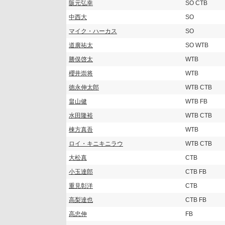
阪元弘幸
SO CTB
中西大
SO
マイク・ハーカス
SO
道廣祐太
SO WTB
勝俣啓太
WTB
櫻井崇将
WTB
徳永伸太郎
WTB CTB
畠山健
WTB FB
水田隆裕
WTB CTB
棟方真吾
WTB
ロイ・キニキニラウ
WTB CTB
大松真
CTB
小玉達郎
CTB FB
重見彰洋
CTB
高梨達也
CTB FB
高忠伸
FB