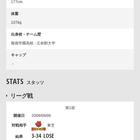
177cm
体重
107kg
出身校・チーム歴
報徳学園高校 - 立命館大学
キャップ
－
STATS
スタッツ
リーグ戦
第1節
2008/09/06
東芝
3
-
34
LOSE