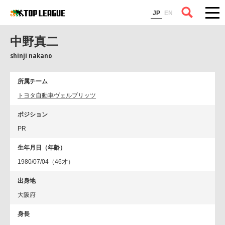
コラム
JP
EN
中野真二
shinji nakano
所属チーム
トヨタ自動車ヴェルブリッツ
ポジション
PR
生年月日（年齢）
1980/07/04（46才）
出身地
大阪府
身長