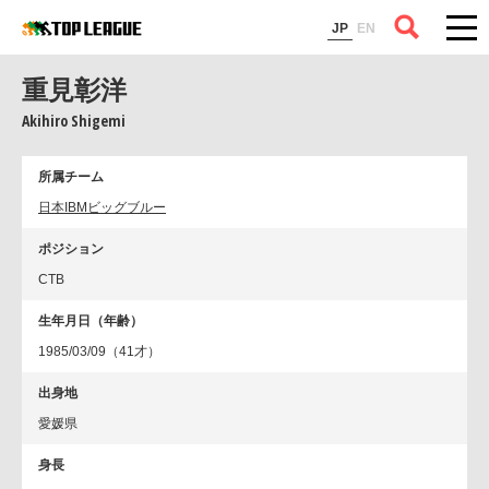
コラム
JP
EN
重見彰洋
Akihiro Shigemi
所属チーム
日本IBMビッグブルー
ポジション
CTB
生年月日（年齢）
1985/03/09（41才）
出身地
愛媛県
身長