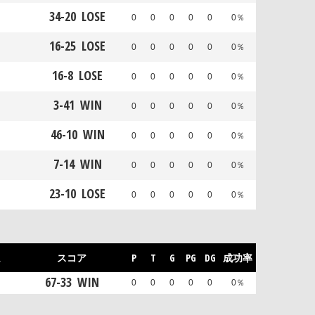
34
-
20
LOSE
0
0
0
0
0
0％
16
-
25
LOSE
0
0
0
0
0
0％
16
-
8
LOSE
0
0
0
0
0
0％
3
-
41
WIN
0
0
0
0
0
0％
46
-
10
WIN
0
0
0
0
0
0％
7
-
14
WIN
0
0
0
0
0
0％
23
-
10
LOSE
0
0
0
0
0
0％
ム
スコア
P
T
G
PG
DG
成功率
67
-
33
WIN
0
0
0
0
0
0％