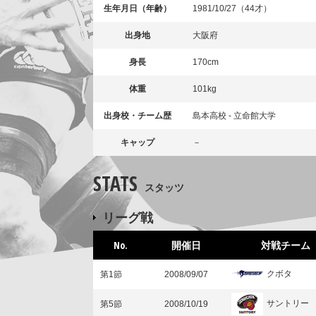
生年月日（年齢）
1981/10/27（44才）
出身地
大阪府
身長
170cm
体重
101kg
出身校・チーム歴
島本高校 - 立命館大学
キャップ
－
STATS
スタッツ
リーグ戦
No.
開催日
対戦チーム
クボタ
第1節
2008/09/07
サントリー
第5節
2008/10/19