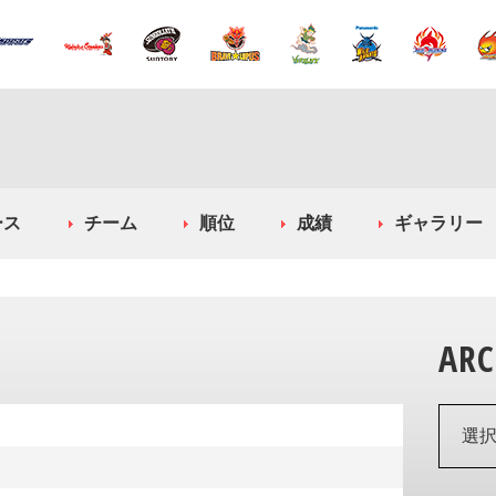
ース
チーム
順位
成績
ギャラリー
ARC
選