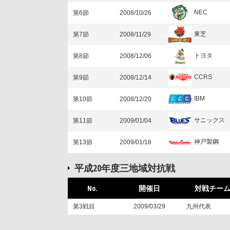
NEC
第6節
2008/10/26
東芝
第7節
2008/11/29
トヨタ
第8節
2008/12/06
CCRS
第9節
2008/12/14
IBM
第10節
2008/12/20
サニックス
第11節
2009/01/04
神戸製鋼
第13節
2009/01/18
平成20年度三地域対抗戦
No.
開催日
対戦チー
第3戦目
2009/03/29
九州代表