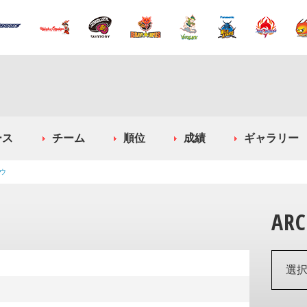
ース
チーム
順位
成績
ギャラリー
ウ
ARC
選