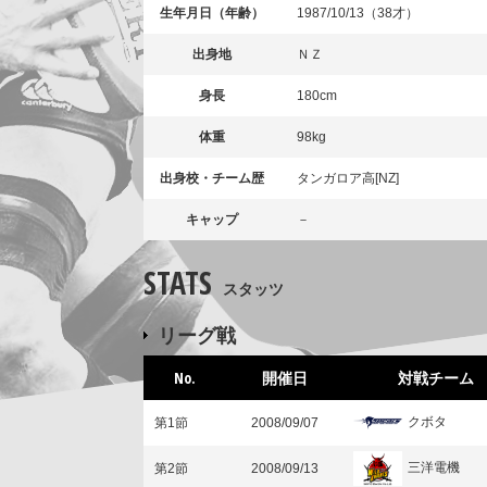
生年月日（年齢）
1987/10/13（38才）
出身地
ＮＺ
身長
180cm
体重
98kg
出身校・チーム歴
タンガロア高[NZ]
キャップ
－
STATS
スタッツ
リーグ戦
No.
開催日
対戦チーム
クボタ
第1節
2008/09/07
三洋電機
第2節
2008/09/13