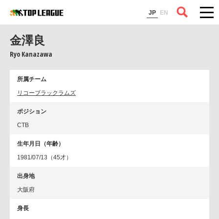
コラム
JP
EN
金澤良
Ryo Kanazawa
所属チーム
リコーブラックラムズ
ポジション
CTB
生年月日（年齢）
1981/07/13（45才）
出身地
大阪府
身長