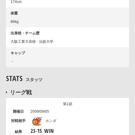
174cm
体重
86kg
出身校・チーム歴
大阪工業大高校 - 法政大学
キャップ
－
STATS
スタッツ
リーグ戦
第1節
2009/09/05
ホンダ
23
-
15
WIN