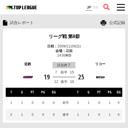
コラム
JP
EN
試合レポート
公式記録
リーグ戦 第8節
2009/11/29(日)
花園
14:00
近鉄
リコー
試合終了
7
前半
15
19
25
12
後半
10
T
G
PT
PG
DG
T
G
PT
PG
DG
1
1
0
0
0
前半
2
1
0
1
0
2
1
0
0
0
後半
1
1
0
1
0