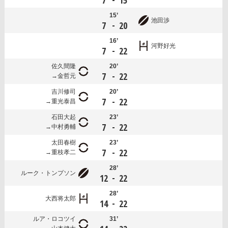
7
15
15’
池田渉
-
7
20
16’
河野好光
-
7
22
佐久間隆
20’
-
7
22
金哲元
吉川修司
20’
-
7
22
重光泰昌
石田大起
23’
-
7
22
中村勇輔
太田春樹
23’
-
7
22
重枝孝二
28’
ルーク・トンプソン
-
12
22
28’
大西将太郎
-
14
22
ルア・ロコツイ
31’