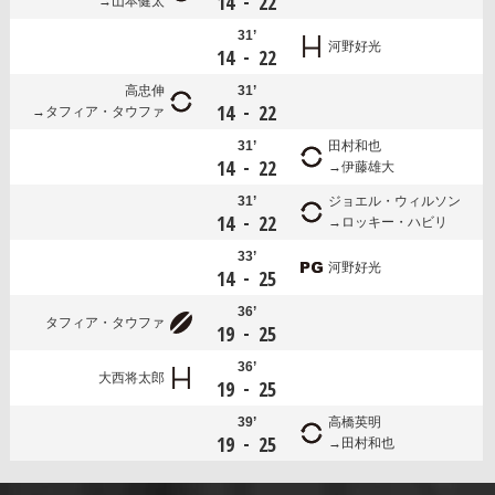
-
14
22
山本健太
31’
河野好光
-
14
22
高忠伸
31’
-
14
22
タフィア・タウファ
31’
田村和也
-
14
22
伊藤雄大
31’
ジョエル・ウィルソン
-
14
22
ロッキー・ハビリ
33’
河野好光
-
14
25
36’
タフィア・タウファ
-
19
25
36’
大西将太郎
-
19
25
39’
高橋英明
-
19
25
田村和也