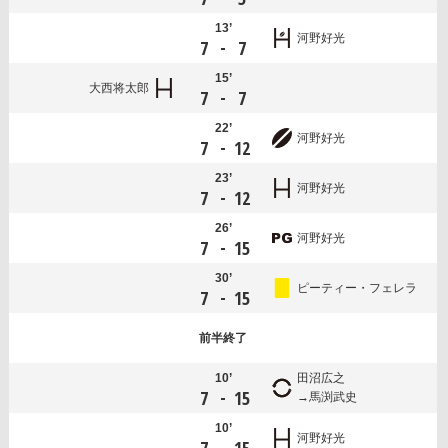
13’
河野好光
-
7
7
15’
大西将太郎
-
7
7
22’
河野好光
-
7
12
23’
河野好光
-
7
12
26’
河野好光
-
7
15
30’
ピーティー・フェレラ
-
7
15
前半
終了
10’
田沼広之
-
7
15
馬渕武史
10’
河野好光
-