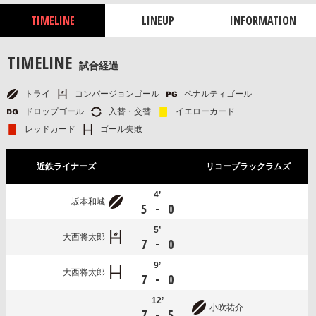
TIMELINE
LINEUP
INFORMATION
TIMELINE
試合経過
トライ
コンバージョンゴール
ペナルティゴール
ドロップゴール
入替・交替
イエローカード
レッドカード
ゴール失敗
近鉄ライナーズ
リコーブラックラムズ
4’
坂本和城
-
5
0
5’
大西将太郎
-
7
0
9’
大西将太郎
-
7
0
12’
小吹祐介
-
7
5