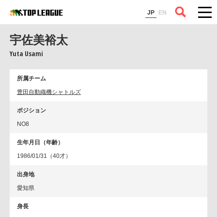
コラム
JP
EN
宇佐美裕太
Yuta Usami
所属チーム
豊田自動織機シャトルズ
ポジション
NO8
生年月日（年齢）
1986/01/31（40才）
出身地
愛知県
身長