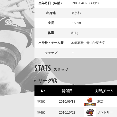
生年月日（年齢）
1985/04/02（41才）
出身地
東京都
身長
177cm
体重
81kg
出身校・チーム歴
本郷高校 - 青山学院大学
キャップ
－
STATS
スタッツ
リーグ戦
No.
開催日
対戦チーム
東芝
第3節
2010/09/18
サントリー
第4節
2010/10/02