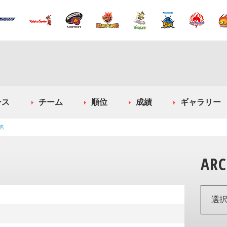
ース
チーム
順位
成績
ギャラリー
也
ARC
選