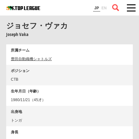
コラム
JP
EN
ジョセフ・ヴァカ
Joseph Vaka
所属チーム
豊田自動織機シャトルズ
ポジション
CTB
生年月日（年齢）
1980/11/21（45才）
出身地
トンガ
身長