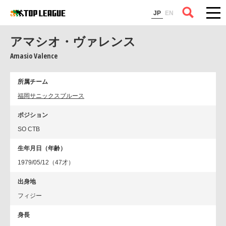
コラム
JP
EN
アマシオ・ヴァレンス
Amasio Valence
所属チーム
福岡サニックスブルース
ポジション
SO CTB
生年月日（年齢）
1979/05/12（47才）
出身地
フィジー
身長