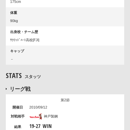
175cm
体重
90kg
出身校・チーム歴
ｻｸﾘｯﾄﾞﾊｰﾄ高校[FJI]
キャップ
－
STATS
スタッツ
リーグ戦
第2節
2010/09/12
神戸製鋼
19
-
27
WIN